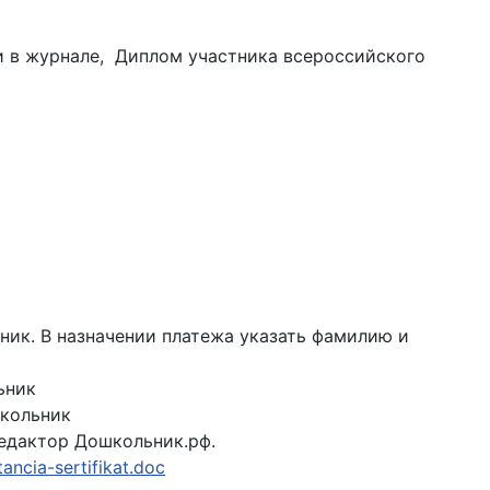
ии в журнале, Диплом участника всероссийского
ник. В назначении платежа указать фамилию и
ьник
школьник
 редактор Дошкольник.рф.
tancia-sertifikat.doc