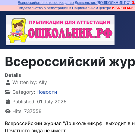
Всероссийское сетевое издание Дошкольник (ДОШКОЛЬНИК.РФ)-
Э
Свидетельство о регистрации в Национальном центре
ISSN:3034-6
Всероссийский жур
Details
Written by:
Ally
Category:
Новости
Published: 01 July 2026
Hits: 737558
Всероссийский журнал "Дошкольник.рф" выходит в на
Печатного вида не имеет.