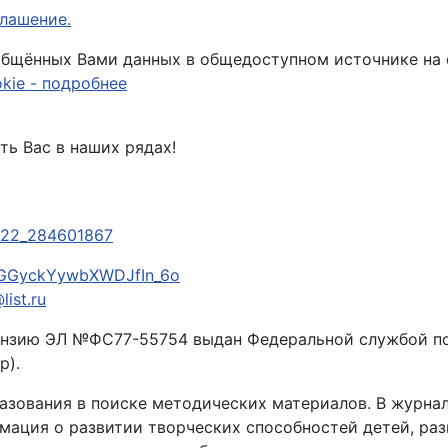
лашение.
общённых Вами данных в общедоступном источнике на d
kie - подробнее
ть Вас в наших рядах!
522_284601867
djGGyckYywbXWDJfIn_6o
ist.ru
нзию ЭЛ №ФС77-55754 выдан Федеральной службой по
р).
зования в поиске методических материалов. В журнал
мация о развитии творческих способностей детей, раз