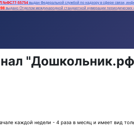
Л №ФС77-55754
выдан Федеральной службой по надзору в сфере связи, инф
398
выдано Отделом международной стандартной нумерации периодических с
нал "Дошкольник.рф
чале каждой недели - 4 раза в месяц и имеет вид толь