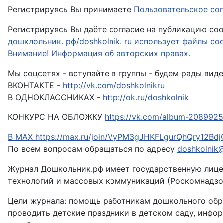
Регистрируясь Вы принимаете
Пользовательское сог
Регистрируясь Вы даёте согласие на публикацию со
дошклольник. рф/doshkolnik. ru использует файлы coo
Внимание! Информация об авторских правах.
Мы соцсетях - вступайте в группы - будем рады виде
ВКОНТАКТЕ -
http://vk.com/doshkolnikru
В ОДНОКЛАССНИКАХ -
http://ok.ru/doshkolnik
КОНКУРС НА ОБЛОЖКУ
https://vk.com/album-208992
В МАХ
https://max.ru/join/VyPM3gJHKFLgurQhQry12B
По всем вопросам обращаться по адресу
doshkolnik@l
Журнал Дошкольник.рф имеет государственную лице
технологий и массовых коммуникаций (Роскомнадзо
Цели журнала: помощь работникам дошкольного обра
проводить детские праздники в детском саду, инфор