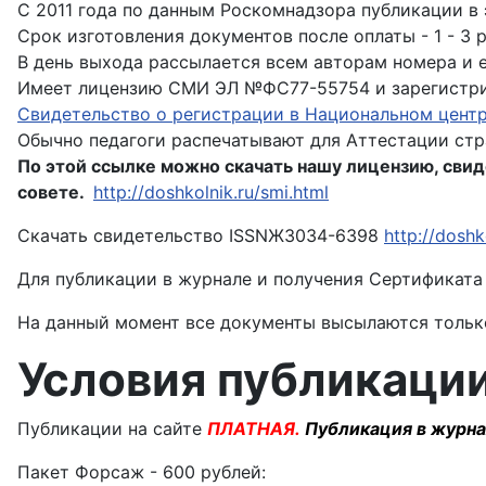
С 2011 года по данным Роскомнадзора публикации в
Срок изготовления документов после оплаты - 1 - 3 
В день выхода рассылается всем авторам номера и е
Имеет лицензию СМИ ЭЛ №ФС77-55754 и зарегистри
Свидетельство о регистрации в Национальном цент
Обычно педагоги распечатывают для Аттестации стр
По этой ссылке можно скачать нашу лицензию, свид
совете.
http://doshkolnik.ru/smi.html
Скачать свидетельство ISSNЖ3034-6398
http://doshk
Для публикации в журнале и получения Сертификата
На данный момент все документы высылаются только
Условия публикации
Публикации на сайте
ПЛАТНАЯ.
Публикация в журн
Пакет Форсаж - 600 рублей: