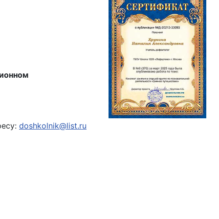
ционном
ресу:
doshkolnik@list.ru