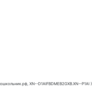
ошкольник.рф, XN--D1AIFBDMEB2GXB.XN--P1AI )