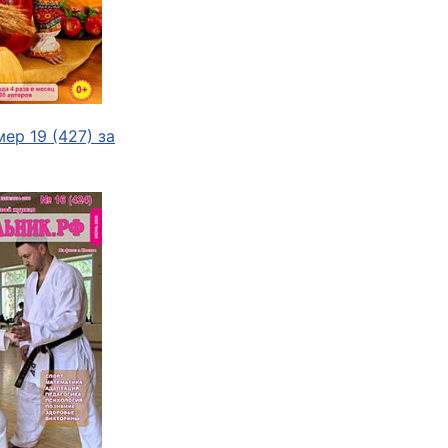
ер 19 (427) за