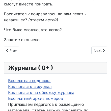
смогут вместе поиграть.
Воспитатель: понравилось ли вам лепить
неваляшек?
(ответы детей)
Что было сложно, что легко?
Занятие окончено.
Previous article: Конспект НОД по лепке в средней группе п
Next arti
Prev
Next
Журналы ( 0+ )
Бесплатная подписка
Как попасть в журнал
Как попасть на обложку журнала
Бесплатный архив номеров
Приглашаем педагогов к размещению
материала. Статьи можно присылать по