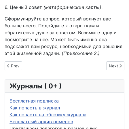
6. Ценный совет
(метафорические карты)
.
Сформулируйте вопрос, который волнует вас
больше всего. Подойдите к открыткам и
обратитесь к душе за советом. Возьмите одну и
посмотрите на нее. Может быть именно она
подскажет вам ресурс, необходимый для решения
этой жизненной задачи.
(Приложение 2.)
Previous article: «Игры, как средство всестороннего развит
Next arti
Prev
Next
Журналы ( 0+ )
Бесплатная подписка
Как попасть в журнал
Как попасть на обложку журнала
Бесплатный архив номеров
Приглашаем педагогов к размещению