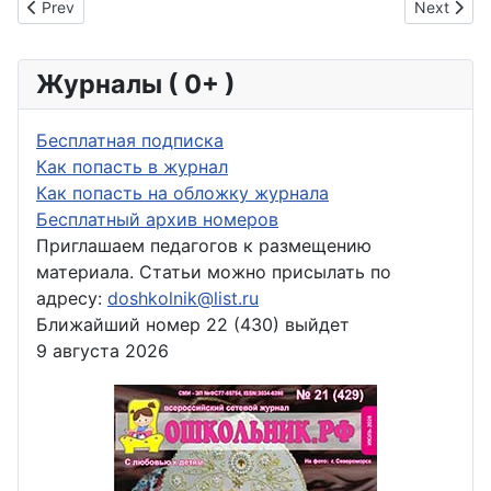
Previous article: Конспект игрового занятия по здоровьесб
Next arti
Prev
Next
Журналы ( 0+ )
Бесплатная подписка
Как попасть в журнал
Как попасть на обложку журнала
Бесплатный архив номеров
Приглашаем педагогов к размещению
материала. Статьи можно присылать по
адресу:
doshkolnik@list.ru
Ближайший номер 22 (430) выйдет
9 августа 2026