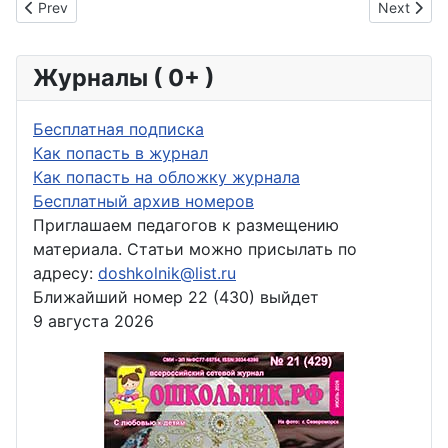
Previous article: Социализация детей с нарушением зрения 
Next arti
Prev
Next
Журналы ( 0+ )
Бесплатная подписка
Как попасть в журнал
Как попасть на обложку журнала
Бесплатный архив номеров
Приглашаем педагогов к размещению
материала. Статьи можно присылать по
адресу:
doshkolnik@list.ru
Ближайший номер 22 (430) выйдет
9 августа 2026