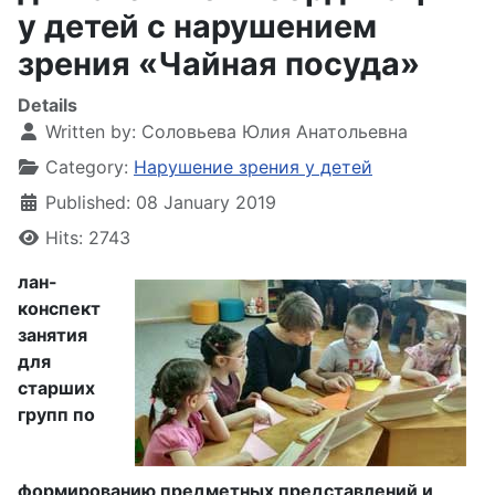
у детей с нарушением
зрения «Чайная посуда»
Details
Written by:
Соловьева Юлия Анатольевна
Category:
Нарушение зрения у детей
Published: 08 January 2019
Hits: 2743
лан-
конспект
занятия
для
старших
групп по
формированию предметных представлений и