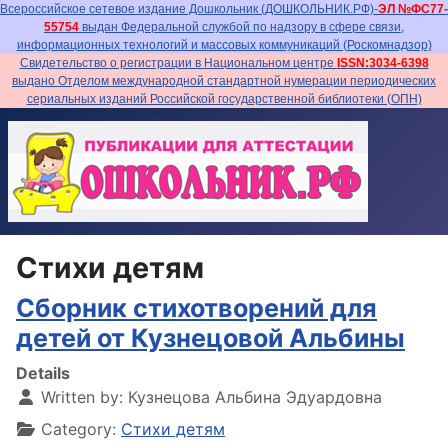
Всероссийское сетевое издание Дошкольник (ДОШКОЛЬНИК.РФ)-
ЭЛ №ФС77-
55754
выдан Федеральной службой по надзору в сфере связи,
информационных технологий и массовых коммуникаций (Роскомнадзор)
Свидетельство о регистрации в Национальном центре
ISSN:3034-6398
выдано Отделом международной стандартной нумерации периодических
сериальных изданий Российской государственной библиотеки (ОПН)
Стихи детям
Сборник стихотворений для
детей от Кузнецовой Альбины
Details
Written by:
Кузнецова Альбина Эдуардовна
Category:
Стихи детям