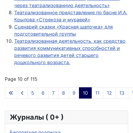
через театрализованную деятельность»
Театрализованное представление по басне И.А.
Крылова «Стрекоза и муравей»
Сценарий сказки «Красная шапочка» для
подготовительной группы
Театрализованная деятельность, как средство
развития коммуникативных способностей и
речевого развития детей старшего
дошкольного возраста.
Page 10 of 115
5
6
7
8
9
10
11
12
13
Журналы ( 0+ )
Бесплатная подписка