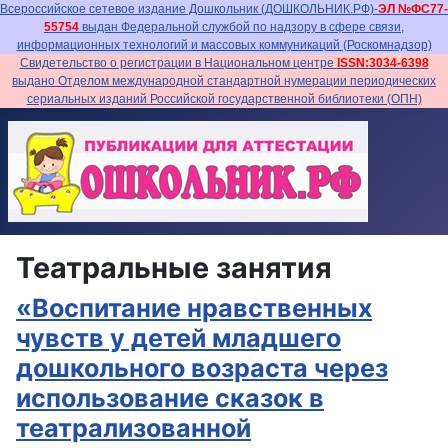
Всероссийское сетевое издание Дошкольник (ДОШКОЛЬНИК.РФ)-
ЭЛ №ФС77-
55754
выдан Федеральной службой по надзору в сфере связи,
информационных технологий и массовых коммуникаций (Роскомнадзор)
Свидетельство о регистрации в Национальном центре
ISSN:3034-6398
выдано Отделом международной стандартной нумерации периодических
сериальных изданий Российской государственной библиотеки (ОПН)
Театральные занятия
«Воспитание нравственных
чувств у детей младшего
дошкольного возраста через
использование сказок в
театрализованной